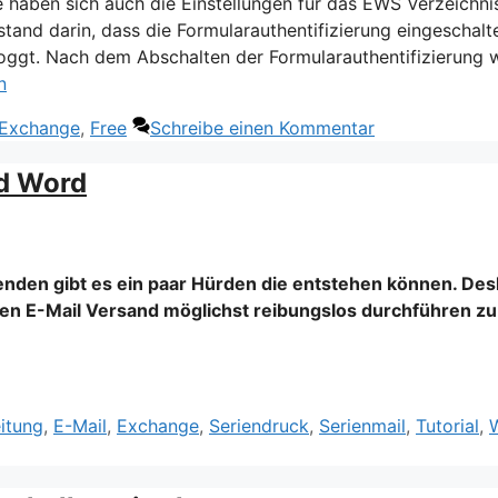
haben sich auch die Einstellungen für das EWS Verzeichni
stand darin, dass die Formularauthentifizierung eingeschalt
loggt. Nach dem Abschalten der Formularauthentifizierung 
n
Exchange
,
Free
Schreibe einen Kommentar
nd Word
nden gibt es ein paar Hürden die entstehen können. Des
en E-Mail Versand möglichst reibungslos durchführen zu
ter
itung
,
E-Mail
,
Exchange
,
Seriendruck
,
Serienmail
,
Tutorial
,