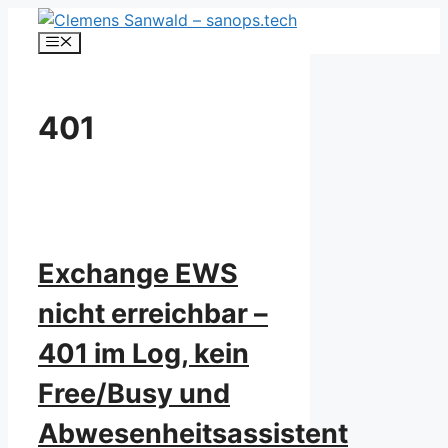
Zum
Inhalt
Menü
springen
401
Exchange EWS
nicht erreichbar –
401 im Log, kein
Free/Busy und
Abwesenheitsassistent