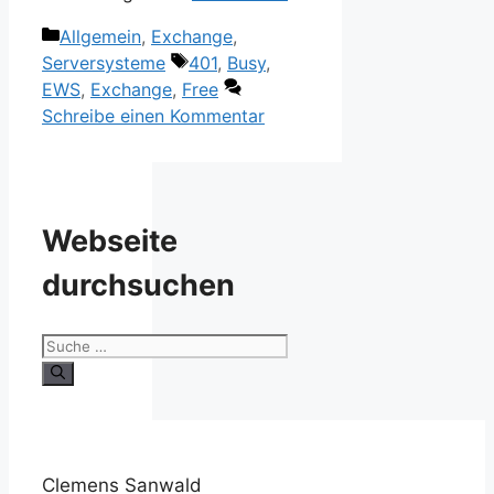
Kategorien
Allgemein
,
Exchange
,
Schlagwörter
Serversysteme
401
,
Busy
,
EWS
,
Exchange
,
Free
Schreibe einen Kommentar
Webseite
durchsuchen
Suche
nach:
Clemens Sanwald