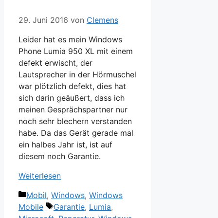
29. Juni 2016
von
Clemens
Leider hat es mein Windows
Phone Lumia 950 XL mit einem
defekt erwischt, der
Lautsprecher in der Hörmuschel
war plötzlich defekt, dies hat
sich darin geäußert, dass ich
meinen Gesprächspartner nur
noch sehr blechern verstanden
habe. Da das Gerät gerade mal
ein halbes Jahr ist, ist auf
diesem noch Garantie.
Weiterlesen
Kategorien
Mobil
,
Windows
,
Windows
Schlagwörter
Mobile
Garantie
,
Lumia
,