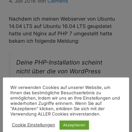
4. Juli 2016
von
Clemens
Nachdem ich meinen Webserver von Ubuntu
14.04 LTS auf Ubuntu 16.04 LTS geupdatet
hatte und Nginx auf PHP 7 umgestellt hatte
bekam ich folgende Meldung:
Deine PHP-Installation scheint
nicht über die von WordPress
benötigte MySQL-Erweiterung zu
Wir verwenden Cookies auf unserer Website, um
verfügen
Ihnen das bestmögliche Besuchserlebnis zu
ermöglichen, indem wir uns an Ihre Einstellungen und
wiederholten Zugriffe erinnern. Wenn Sie auf
"Akzeptieren" klicken, erklären Sie sich mit der
Weiterlesen
Verwendung ALLER Cookies einverstanden.
Cookie Einstellungen
Akzeptieren
Kategorien
Serversysteme
,
Ubuntu