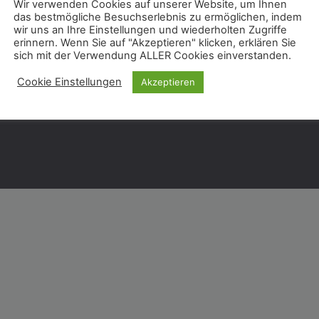
Wir verwenden Cookies auf unserer Website, um Ihnen
das bestmögliche Besuchserlebnis zu ermöglichen, indem
Telefon: 07025 90799 50
wir uns an Ihre Einstellungen und wiederholten Zugriffe
E-Mail: clemens.sanwald@sanops.tech
erinnern. Wenn Sie auf "Akzeptieren" klicken, erklären Sie
sich mit der Verwendung ALLER Cookies einverstanden.
Cookie Einstellungen
Akzeptieren