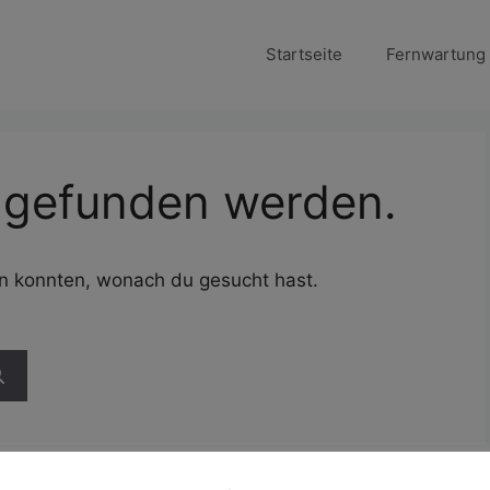
Startseite
Fernwartung
s gefunden werden.
den konnten, wonach du gesucht hast.